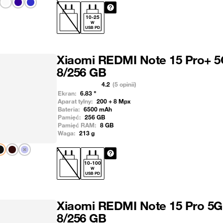
Pokaż następny
10
-
25
W
USB PD
Xiaomi REDMI Note 15 Pro+ 5
8/256 GB
4.2
(5 opinii)
Ekran:
6.83
"
Aparat tylny:
200 + 8
Mpx
Bateria:
6500
mAh
Pamięć:
256
GB
Pamięć RAM:
8
GB
Waga:
213
g
Pokaż następny
10
-
100
W
USB PD
Xiaomi REDMI Note 15 Pro 5G
8/256 GB