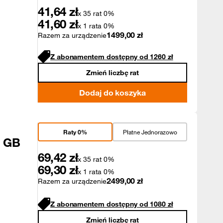
41,64
zł
x 35 rat 0%
41,60
zł
x 1 rata 0%
1499,00
zł
Razem za urządzenie
Z abonamentem dostępny od
1260
zł
Zmień liczbę rat
Dodaj do koszyka
Raty 0%
Płatne Jednorazowo
6 GB
69,42
zł
x 35 rat 0%
69,30
zł
x 1 rata 0%
2499,00
zł
Razem za urządzenie
Z abonamentem dostępny od
1080
zł
Zmień liczbę rat