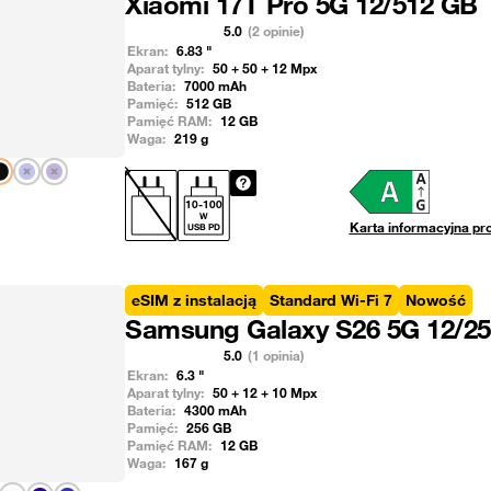
Xiaomi 17T Pro 5G 12/512 GB
5.0
(2 opinie)
Ekran:
6.83
"
Aparat tylny:
50 + 50 + 12
Mpx
Bateria:
7000
mAh
Pamięć:
512
GB
Pamięć RAM:
12
GB
Waga:
219
g
Pokaż następny
10
-
100
W
Karta informacyjna pr
USB PD
eSIM z instalacją
Standard Wi-Fi 7
Nowość
Samsung Galaxy S26 5G 12/2
5.0
(1 opinia)
Ekran:
6.3
"
Aparat tylny:
50 + 12 + 10
Mpx
Bateria:
4300
mAh
Pamięć:
256
GB
Pamięć RAM:
12
GB
Waga:
167
g