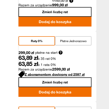
1149,00
zł
999,00
zł
Razem za urządzenie
Zmień liczbę rat
Dodaj do koszyka
Raty 0%
Płatne Jednorazowo
299,00
zł
płatne na start
63,89
zł
x 35 rat 0%
63,85
zł
x 1 rata 0%
2599,00
zł
Razem za urządzenie
Z abonamentem dostępny od
2597
zł
Zmień liczbę rat
Dodaj do koszyka