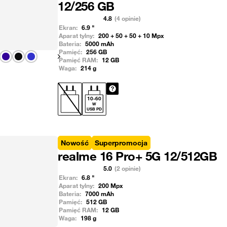
12/256 GB
4.8
(4 opinie)
Ekran:
6.9
"
Aparat tylny:
200 + 50 + 50 + 10
Mpx
Bateria:
5000
mAh
Pamięć:
256
GB
Pokaż następny
Pamięć RAM:
12
GB
Waga:
214
g
10
-
60
W
USB PD
Nowość
Superpromocja
realme 16 Pro+ 5G 12/512GB
5.0
(2 opinie)
Ekran:
6.8
"
Aparat tylny:
200
Mpx
Bateria:
7000
mAh
Pamięć:
512
GB
Pamięć RAM:
12
GB
Waga:
198
g