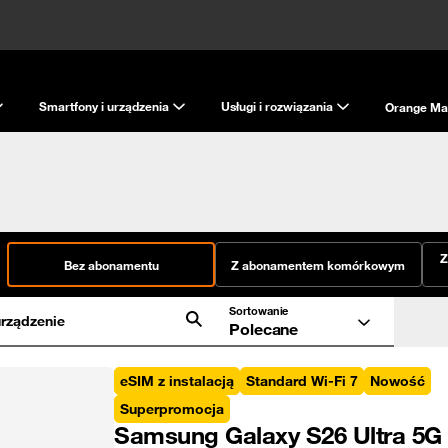
Smartfony i urządzenia
Usługi i rozwiązania
Orange Ma
Z
Bez abonamentu
Z abonamentem komórkowym
Sortowanie
rządzenie
Polecane
eSIM z instalacją
Standard Wi-Fi 7
Nowość
Superpromocja
Samsung Galaxy S26 Ultra 5G