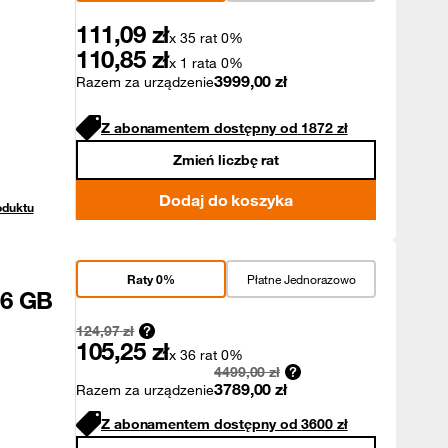
111,09
zł
x 35 rat 0%
110,85
zł
x 1 rata 0%
3999,00
zł
Razem za urządzenie
Z abonamentem dostępny od
1872
zł
Zmień liczbę rat
Dodaj do koszyka
oduktu
Raty 0%
Płatne Jednorazowo
56 GB
124,97
zł
105,25
zł
x 36 rat 0%
4499,00
zł
3789,00
zł
Razem za urządzenie
Z abonamentem dostępny od
3600
zł