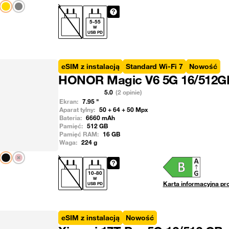
Pokaż następny
5
-
55
W
USB PD
eSIM z instalacją
Standard Wi-Fi 7
Nowość
HONOR Magic V6 5G 16/512G
5.0
(2 opinie)
Ekran:
7.95
"
Aparat tylny:
50 + 64 + 50
Mpx
Bateria:
6660
mAh
Pamięć:
512
GB
Pamięć RAM:
16
GB
Waga:
224
g
Pokaż następny
10
-
80
W
Karta informacyjna pr
USB PD
eSIM z instalacją
Nowość