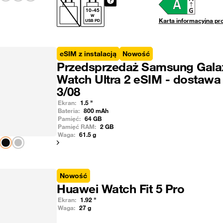
10
-
45
W
Karta informacyjna pr
USB PD
eSIM z instalacją
Nowość
Przedsprzedaż Samsung Gala
Watch Ultra 2 eSIM - dostawa
3/08
Ekran:
1.5
"
Bateria:
800
mAh
Pamięć:
64
GB
Pamięć RAM:
2
GB
Waga:
61.5
g
Pokaż następny
Nowość
Huawei Watch Fit 5 Pro
Ekran:
1.92
"
Waga:
27
g