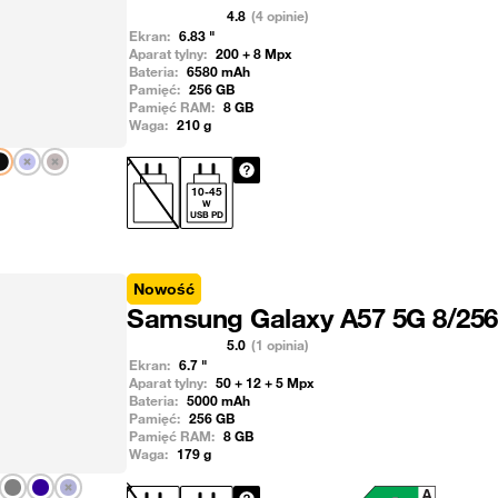
4.8
(4 opinie)
Ekran:
6.83
"
Aparat tylny:
200 + 8
Mpx
Bateria:
6580
mAh
Pamięć:
256
GB
Pamięć RAM:
8
GB
Waga:
210
g
Pokaż następny
10
-
45
W
USB PD
Nowość
Samsung Galaxy A57 5G 8/25
5.0
(1 opinia)
Ekran:
6.7
"
Aparat tylny:
50 + 12 + 5
Mpx
Bateria:
5000
mAh
Pamięć:
256
GB
Pamięć RAM:
8
GB
Waga:
179
g
Pokaż następny