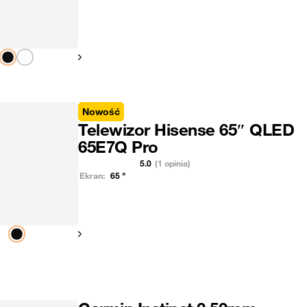
Pokaż następny
Nowość
Telewizor Hisense 65″ QLED
65E7Q Pro
5.0
(1 opinia)
Ekran:
65
"
Pokaż następny