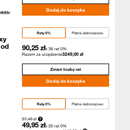
Dodaj do koszyka
oduktu
Raty 0%
Płatne Jednorazowo
xy
 od
90,25
zł
x 36 rat 0%
3249,00
zł
Razem za urządzenie
Zmień liczbę rat
Dodaj do koszyka
Raty 0%
Płatne Jednorazowo
57,45
zł
49,95
zł
x 20 rat 0%