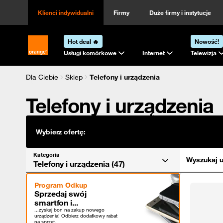
Kategoria
Sortowanie
Klienci indywidualni
Firmy
Duże firmy i instytucje
Hot deal 🔥
Nowość!
Strona główna Orange.pl
Usługi komórkowe
Internet
Telewizja
Dla Ciebie
Sklep
Telefony i urządzenia
Telefony i urządzenia
Wybierz ofertę:
Kategoria
Wyszukaj u
Telefony i urządzenia (47)
Program Odkup
Sprzedaj swój
smartfon i...
...zyskaj bon na zakup nowego
urządzenia! Odbierz dodatkowy rabat
na sprzęt.