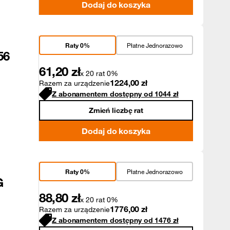
Dodaj do koszyka
Raty 0%
Płatne Jednorazowo
56
61,20
zł
x 20 rat 0%
1224,00
zł
Razem za urządzenie
Z abonamentem dostępny od
1044
zł
Zmień liczbę rat
Dodaj do koszyka
Raty 0%
Płatne Jednorazowo
G
88,80
zł
x 20 rat 0%
1776,00
zł
Razem za urządzenie
Z abonamentem dostępny od
1476
zł