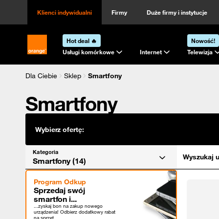
Kategoria
Sortowanie
Klienci indywidualni
Firmy
Duże firmy i instytucje
Hot deal 🔥
Nowość!
Strona główna Orange.pl
Usługi komórkowe
Internet
Telewizja
Dla Ciebie
Sklep
Smartfony
Smartfony
Wybierz ofertę:
Kategoria
Wyszukaj u
Smartfony (14)
Program Odkup
Sprzedaj swój
smartfon i...
...zyskaj bon na zakup nowego
urządzenia! Odbierz dodatkowy rabat
na sprzęt.