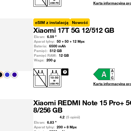
Karta informacyjna pr
USB PD
eSIM z instalacją
Nowość
Xiaomi 17T 5G 12/512 GB
Ekran:
6.59
"
Aparat tylny:
50 + 50 + 12
Mpx
Bateria:
6500
mAh
Pamięć:
512
GB
Pamięć RAM:
12
GB
Waga:
200
g
Pokaż następny
10
-
50
W
Karta informacyjna pr
USB PD
Xiaomi REDMI Note 15 Pro+ 5
8/256 GB
4.2
(5 opinii)
Ekran:
6.83
"
Aparat tylny:
200 + 8
Mpx