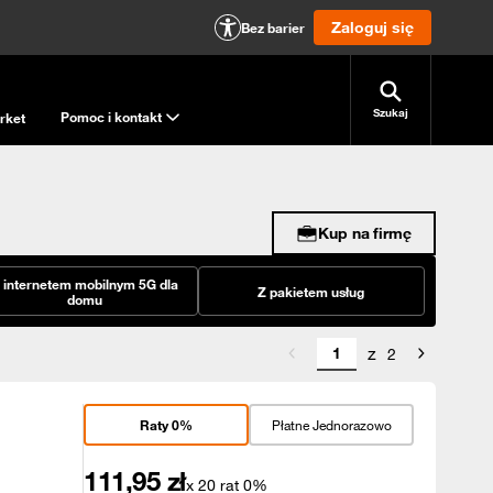
Zaloguj się
Bez barier
Szukaj
Pomoc i kontakt
rket
Kup na firmę
 internetem mobilnym 5G dla
Z pakietem usług
domu
z
2
Raty 0%
Płatne Jednorazowo
111,95
zł
x 20 rat 0%