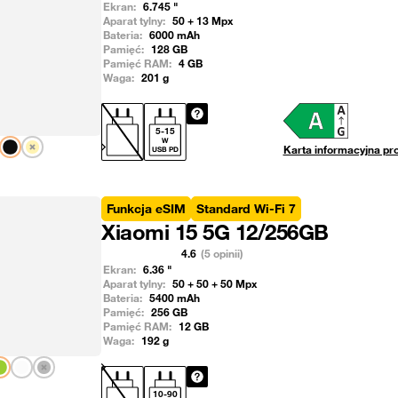
Ekran:
6.745
"
Aparat tylny:
50 + 13
Mpx
Bateria:
6000
mAh
Pamięć:
128
GB
Pamięć RAM:
4
GB
Waga:
201
g
5
-
15
W
Pokaż następny
Karta informacyjna pr
USB PD
Funkcja eSIM
Standard Wi-Fi 7
Xiaomi 15 5G 12/256GB
4.6
(5 opinii)
Ekran:
6.36
"
Aparat tylny:
50 + 50 + 50
Mpx
Bateria:
5400
mAh
Pamięć:
256
GB
Pamięć RAM:
12
GB
Waga:
192
g
Pokaż następny
10
-
90