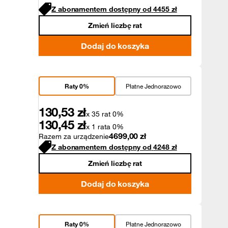
Z abonamentem dostępny od
4455
zł
Zmień liczbę rat
Dodaj do koszyka
Raty 0%
Płatne Jednorazowo
130,53
zł
x 35 rat 0%
130,45
zł
x 1 rata 0%
4699,00
zł
Razem za urządzenie
Z abonamentem dostępny od
4248
zł
Zmień liczbę rat
Dodaj do koszyka
Raty 0%
Płatne Jednorazowo