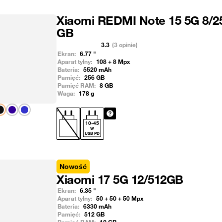
Xiaomi REDMI Note 15 5G 8/2
GB
3.3
(3 opinie)
Ekran:
6.77
"
Aparat tylny:
108 + 8
Mpx
Bateria:
5520
mAh
Pamięć:
256
GB
Pamięć RAM:
8
GB
Waga:
178
g
Pokaż następny
10
-
45
W
USB PD
Nowość
Xiaomi 17 5G 12/512GB
Ekran:
6.35
"
Aparat tylny:
50 + 50 + 50
Mpx
Bateria:
6330
mAh
Pamięć:
512
GB