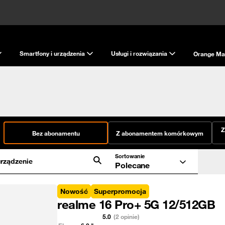
Smartfony i urządzenia
Usługi i rozwiązania
Orange Ma
Z
Bez abonamentu
Z abonamentem komórkowym
Sortowanie
rządzenie
Polecane
Nowość
Superpromocja
realme 16 Pro+ 5G 12/512GB
5.0
(2 opinie)