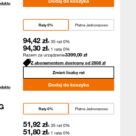
Dodaj do koszyka
oduktu
Raty 0%
Płatne Jednorazowo
94,42
zł
x 35 rat 0%
94,30
zł
x 1 rata 0%
3399,00
zł
Razem za urządzenie
Z abonamentem dostępny od
2808
zł
Zmień liczbę rat
Dodaj do koszyka
oduktu
G
Raty 0%
Płatne Jednorazowo
51,92
zł
x 35 rat 0%
51,80
zł
x 1 rata 0%