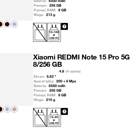
Bateria:
6500
mAh
Pamięć:
256
GB
Pamięć RAM:
8
GB
Waga:
213
g
Pokaż następny
10
-
100
W
USB PD
Xiaomi REDMI Note 15 Pro 5G
8/256 GB
4.8
(4 opinie)
Ekran:
6.83
"
Aparat tylny:
200 + 8
Mpx
Bateria:
6580
mAh
Pamięć:
256
GB
Pamięć RAM:
8
GB
Waga:
210
g
Pokaż następny
10
-
45
W
USB PD