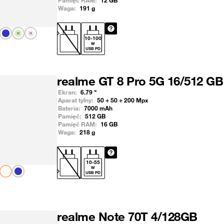
Pamięć RAM:
12
GB
Waga:
191
g
Pokaż następny
10
-
100
W
USB PD
realme GT 8 Pro 5G 16/512 GB
Ekran:
6.79
"
Aparat tylny:
50 + 50 + 200
Mpx
Bateria:
7000
mAh
Pamięć:
512
GB
Pamięć RAM:
16
GB
Waga:
218
g
10
-
55
W
Pokaż następny
USB PD
realme Note 70T 4/128GB