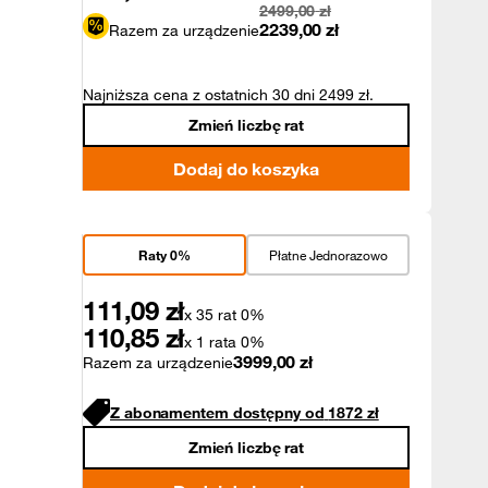
2499,00
zł
2239,00
zł
Razem za urządzenie
Najniższa cena z ostatnich 30 dni 2499 zł.
Zmień liczbę rat
Dodaj do koszyka
Raty 0%
Płatne Jednorazowo
111,09
zł
x 35 rat 0%
110,85
zł
x 1 rata 0%
3999,00
zł
Razem za urządzenie
Z abonamentem dostępny od
1872
zł
Zmień liczbę rat