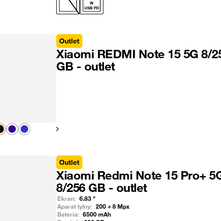
W
USB PD
Outlet
Xiaomi REDMI Note 15 5G 8/2
GB - outlet
Pokaż następny
Outlet
Xiaomi Redmi Note 15 Pro+ 5
8/256 GB - outlet
Ekran:
6.83
"
Aparat tylny:
200 + 8
Mpx
Bateria:
6500
mAh