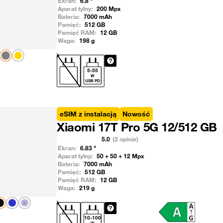
Ekran:
6.8
"
Aparat tylny:
200
Mpx
Bateria:
7000
mAh
Pamięć:
512
GB
Pamięć RAM:
12
GB
Waga:
198
g
Pokaż następny
5
-
55
W
USB PD
eSIM z instalacją
Nowość
Xiaomi 17T Pro 5G 12/512 GB
5.0
(2 opinie)
Ekran:
6.83
"
Aparat tylny:
50 + 50 + 12
Mpx
Bateria:
7000
mAh
Pamięć:
512
GB
Pamięć RAM:
12
GB
Waga:
219
g
Pokaż następny
10
-
100
W