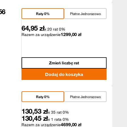
56
Raty 0%
Płatne Jednorazowo
64,95
zł
x 20 rat 0%
1299,00
zł
Razem za urządzenie
Zmień liczbę rat
Dodaj do koszyka
Raty 0%
Płatne Jednorazowo
130,53
zł
x 35 rat 0%
130,45
zł
x 1 rata 0%
4699,00
zł
Razem za urządzenie