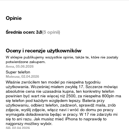
Opinie
Średnia ocen:
3.8
(5 opinii)
Oceny i recenzje użytkowników
W sklepie publikujemy wszystkie opinie, także te, które nie zostały
potwierdzone zakupem.
Anna, 05.06.2026
Super telefon
Mateusz, 02.04.2026
Właśnie zwróciłem ten model po niespełna tygodniu
użytkowania. Wcześniej miałem zwykłą 17. Szczerze mówiąc
absolutnie cena nie uzasadnia kupna, ten konkretny telefon
powinien być wart nie więcej niż 2500, za niespełna 800pln ma
się telefon pod każdym względem lepszy. Bateria przy
użytkowaniu, odbierz telefon, zadzwoń, sprawdź maila, zrób
zdjęcie, wyślij zdjęcie, włącz navi i wróć do domu po pracy
wymagała doładowania będąc w pracy. W 17 nie zdarzyło mi
się to ani razu. Jak musisz mieć iPhona to naprawdę to
najgorszy możliwy wybór.
SB, 02.04.2026