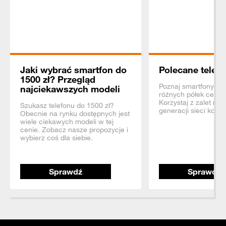
Jaki wybrać smartfon do
Polecane telefo
1500 zł? Przegląd
Poznaj smartfony z 
najciekawszych modeli
różnych półek ceno
Korzystaj z zalet na
Szukasz telefonu do 1500 zł?
generacji sieci komó
Obecnie na rynku dostępnych jest
wiele ciekawych modeli w tej
cenie. Zobacz nasze propozycje i
wybierz coś dla siebie.
Sprawdź
Sprawdź