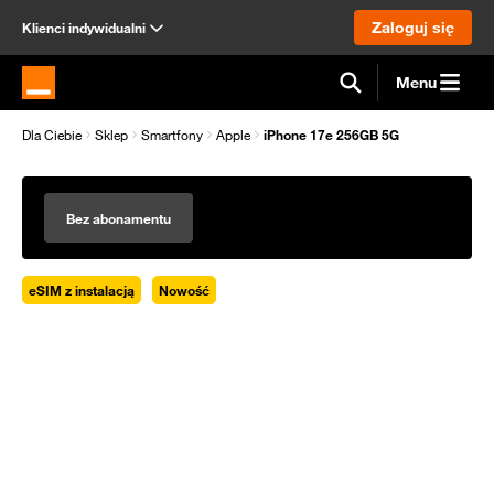
Zaloguj się
Klienci indywidualni
Menu
Strona główna Orange.pl
Dla Ciebie
Sklep
Smartfony
Apple
iPhone 17e 256GB 5G
Bez abonamentu
eSIM z instalacją
Nowość