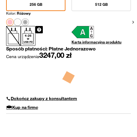
256 GB
512 GB
Kolor:
Różowy
Pok
4
-
26
W
Karta informacyjna produktu
USB PD
Sposób płatności:
Płatne Jednorazowo
3247,00
zł
Cena urządzenia
Dokończ zakupy z konsultantem
Kup na firmę